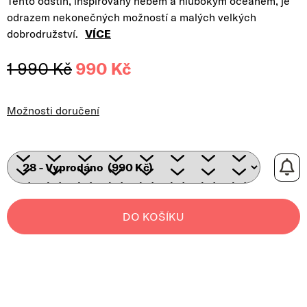
Tento odstín, inspirovaný nebem a hlubokým oceánem, je
odrazem nekonečných možností a malých velkých
dobrodružství.
VÍCE
1 990 Kč
990 Kč
Měrná cena:
Možnosti doručení
DO KOŠÍKU