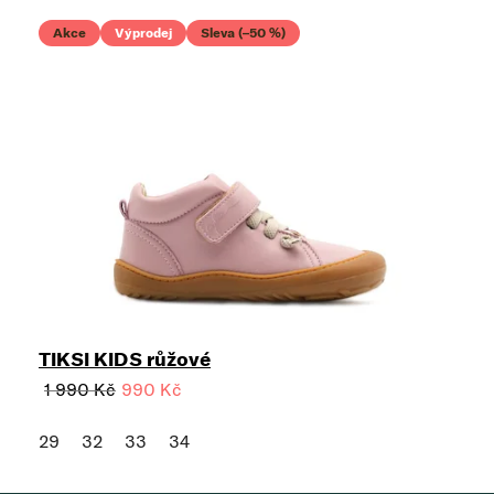
Akce
Výprodej
Sleva (–50 %)
TIKSI KIDS růžové
1 990 Kč
990 Kč
29
32
33
34