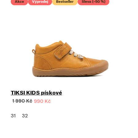
Akce
Výprodej
Bestseller
Sleva (–50 %)
TIKSI KIDS pískové
1 990 Kč
990 Kč
31
32