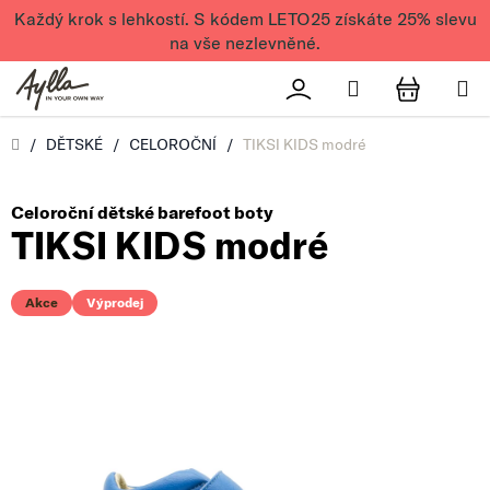
Přejít na obsah
Každý krok s lehkostí. S kódem LETO25 získáte 25% slevu
na vše nezlevněné.
Hledat
Přihlášení
NÁKUPN
Úvod
/
DĚTSKÉ
/
CELOROČNÍ
/
TIKSI KIDS modré
Celoroční dětské barefoot boty
TIKSI KIDS modré
Akce
Výprodej