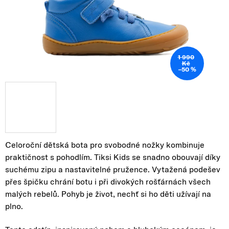
1 990
Kč
–50 %
Celoroční dětská bota pro svobodné nožky kombinuje
praktičnost s pohodlím. Tiksi Kids se snadno obouvají díky
suchému zipu a nastavitelné pružence. Vytažená podešev
přes špičku chrání botu i při divokých rošťárnách všech
malých rebelů. Pohyb je život, nechť si ho děti užívají na
plno.