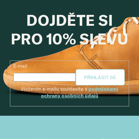
DOJDĚTE SI
PRO 10% SLEVU
E-mail
PŘIHLÁSIT SE
Vložením e-mailu souhlasíte s
podmínkami
ochrany osobních údajů
Zápatí