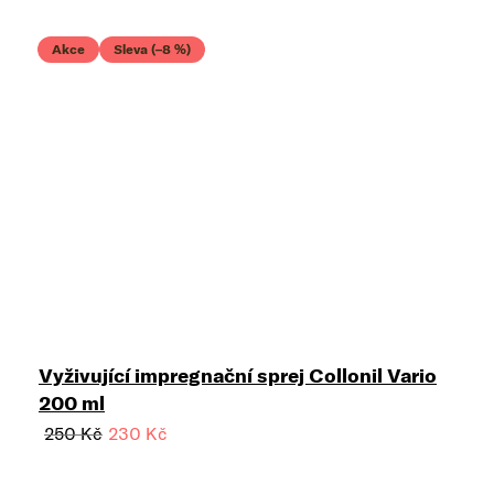
Akce
Sleva (–8 %)
Vyživující impregnační sprej Collonil Vario
200 ml
250 Kč
230 Kč