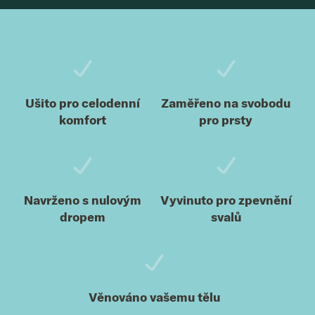
Zápatí
Ušito pro celodenní
Zaměřeno na svobodu
komfort
pro prsty
Navrženo s nulovým
Vyvinuto pro zpevnění
dropem
svalů
Věnováno vašemu tělu