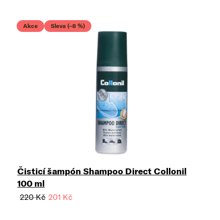
Výpis produktů
Akce
Sleva (–8 %)
Čisticí šampón Shampoo Direct Collonil
100 ml
220 Kč
201 Kč