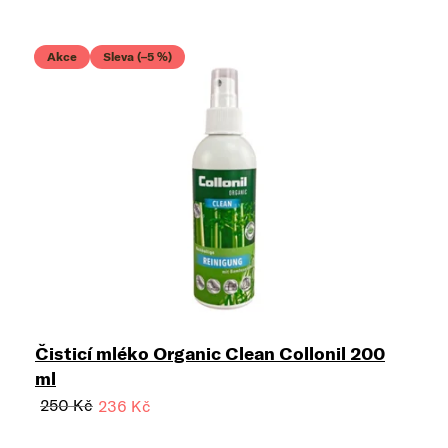
Akce
Sleva (–5 %)
Čisticí mléko Organic Clean Collonil 200
ml
250 Kč
236 Kč