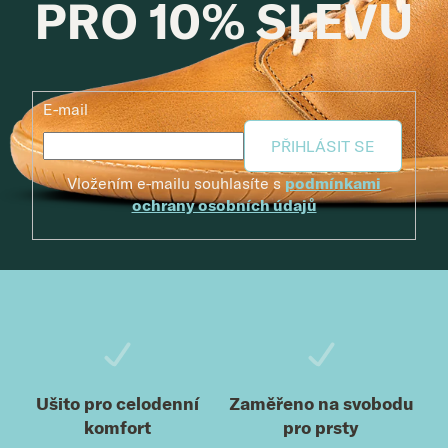
PRO 10% SLEVU
E-mail
PŘIHLÁSIT SE
Vložením e-mailu souhlasíte s
podmínkami
ochrany osobních údajů
Zápatí
Ušito pro celodenní
Zaměřeno na svobodu
komfort
pro prsty