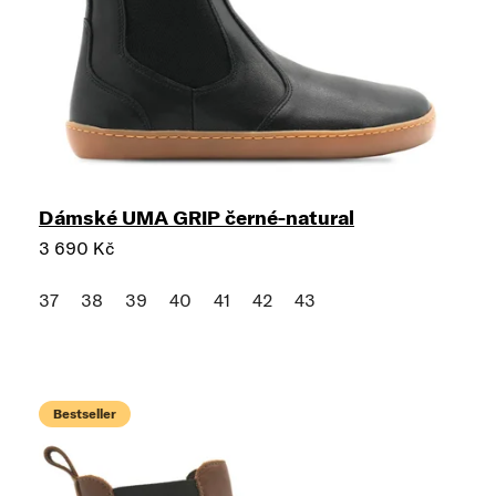
Dámské UMA GRIP černé-natural
3 690 Kč
37
38
39
40
41
42
43
Bestseller