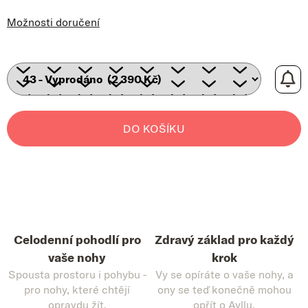
Možnosti doručení
DO KOŠÍKU
Celodenní pohodlí pro
Zdravý základ pro každý
vaše nohy
krok
Spousta prostoru i pohybu -
Vy se opíráte o vaše nohy, a
pro nohy, které chtějí
ony se teď konečně mohou
opravdu žít.
opřít o Ayllu.