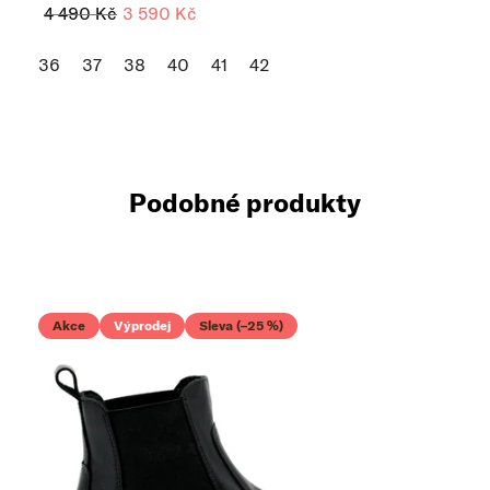
4 490 Kč
3 590 Kč
36
37
38
40
41
42
Podobné produkty
Akce
Výprodej
Sleva (–25 %)