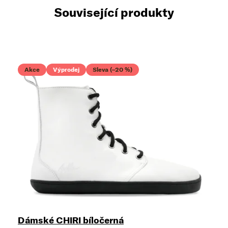
Související produkty
Akce
Výprodej
Sleva (–20 %)
Dámské CHIRI bíločerná