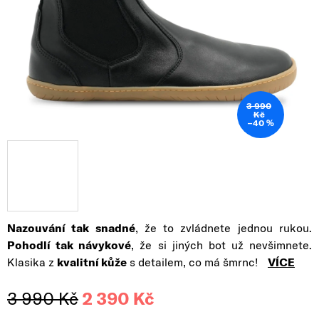
3 990
Kč
–40 %
Nazouvání tak snadné
, že to zvládnete jednou rukou.
Pohodlí tak návykové
, že si jiných bot už nevšimnete.
Klasika z
kvalitní kůže
s detailem, co má šmrnc!
VÍCE
3 990 Kč
2 390 Kč
Měrná cena: