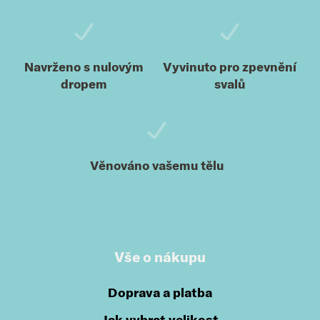
Navrženo s nulovým
Vyvinuto pro zpevnění
dropem
svalů
Věnováno vašemu tělu
Vše o nákupu
Doprava a platba
Jak vybrat velikost