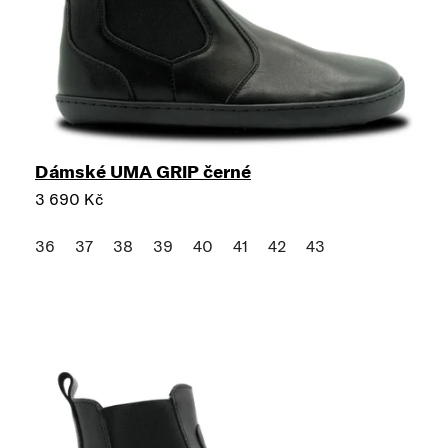
Dámské UMA GRIP černé
3 690 Kč
36
37
38
39
40
41
42
43