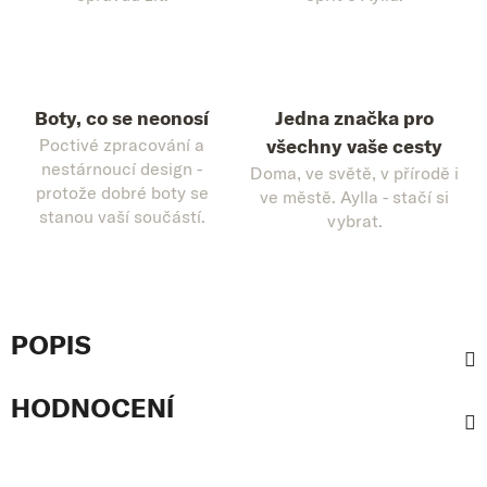
Boty, co se neonosí
Jedna značka pro
Poctivé zpracování a
všechny vaše cesty
nestárnoucí design -
Doma, ve světě, v přírodě i
protože dobré boty se
ve městě. Aylla - stačí si
stanou vaší součástí.
vybrat.
POPIS
HODNOCENÍ