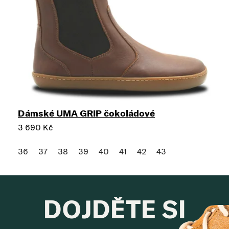
Dámské UMA GRIP čokoládové
3 690 Kč
36
37
38
39
40
41
42
43
DOJDĚTE SI