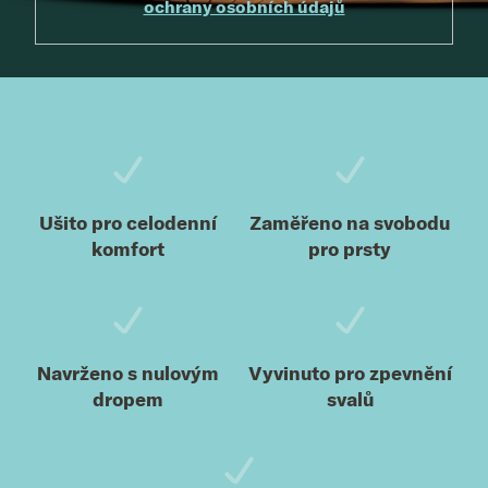
ochrany osobních údajů
Zápatí
Ušito pro celodenní
Zaměřeno na svobodu
komfort
pro prsty
Navrženo s nulovým
Vyvinuto pro zpevnění
dropem
svalů