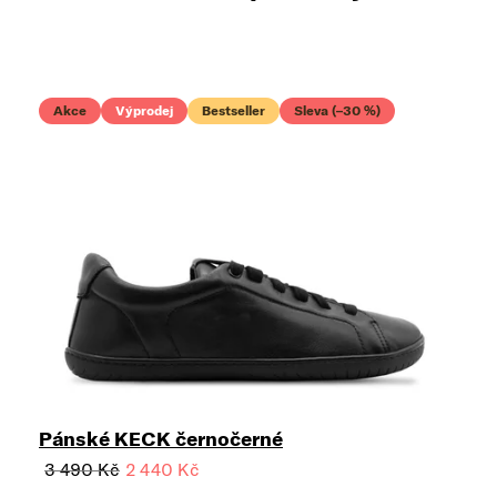
Akce
Výprodej
Bestseller
Sleva (–30 %)
Pánské KECK černočerné
3 490 Kč
2 440 Kč