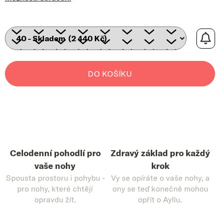
DO KOŠÍKU
Celodenní pohodlí pro
Zdravý základ pro každý
vaše nohy
krok
Spousta prostoru i pohybu -
Vy se opíráte o vaše nohy, a
pro nohy, které chtějí
ony se teď konečně mohou
opravdu žít.
opřít o Ayllu.