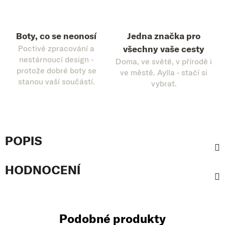
Boty, co se neonosí
Jedna značka pro
Poctivé zpracování a
všechny vaše cesty
nestárnoucí design -
Doma, ve světě, v přírodě i
protože dobré boty se
ve městě. Aylla - stačí si
stanou vaší součástí.
vybrat.
POPIS
HODNOCENÍ
Podobné produkty