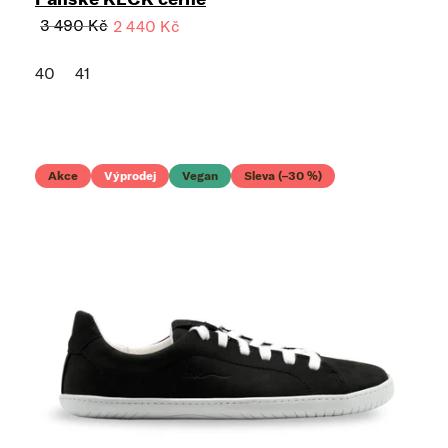
3 490 Kč
2 440 Kč
40
41
Akce
Výprodej
Vegan
Sleva (–30 %)