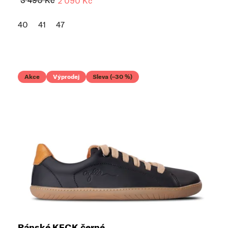
3 490 Kč
2 090 Kč
40
41
47
Akce
Výprodej
Sleva (–30 %)
Pánské KECK černé