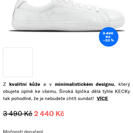
3 490
Kč
–30 %
Z
kvalitní kůže
a v
minimalistickém designu
, který
obujete úplně ke všemu. Široká špička dělá tyhle KECKy
tak pohodlné, že je nebudete chtít sundat!
VÍCE
3 490 Kč
2 440 Kč
Měrná cena:
Možnosti doručení