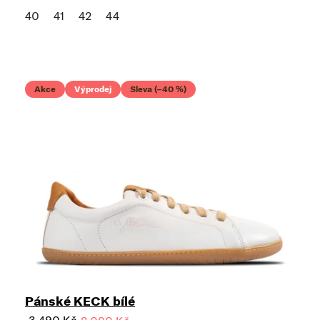
40
41
42
44
Akce
Výprodej
Sleva (–40 %)
Pánské KECK bílé