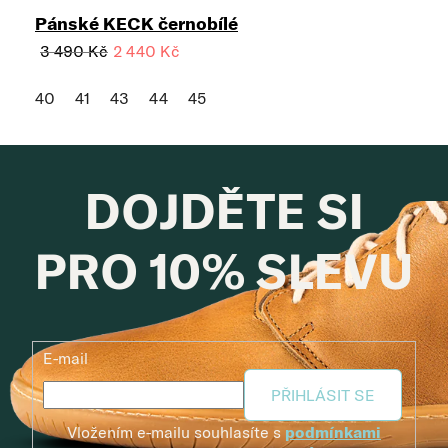
Pánské KECK černobílé
3 490 Kč
2 440 Kč
40
41
43
44
45
DOJDĚTE SI
PRO 10% SLEVU
E-mail
PŘIHLÁSIT SE
Vložením e-mailu souhlasíte s
podmínkami