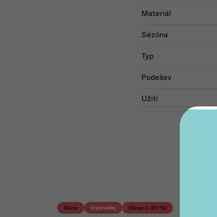
Materiál
Sézóna
Typ
Podešev
Užití
Akce
Výprodej
Sleva (–40 %)
Akc