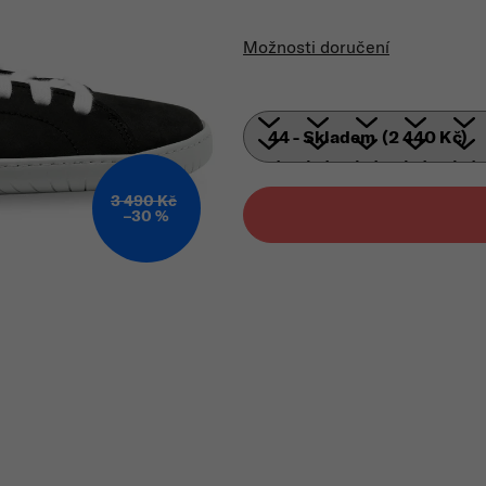
Mě
Možnosti doručení
3 490 Kč
–30 %