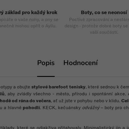
ý základ pro každý krok
Boty, co se neonosí
opíráte o vaše nohy, a ony se
Poctivé zpracování a nestár
onečně mohou opřít o Ayllu.
design - protože dobré boty se
vaší součástí.
Popis
Hodnocení
eotypy a obujte
stylové barefoot tenisky
, které sednou k čem
lů
, aby zvládly všechno - město, přírodu i spontánní akce. 
ohodě od rána do večera
, ať už jste v pohybu nebo v klidu.
Cel
tu a hlavně
pohodlí
. KECK, kečuánsky
odvážný
– boty pro chl
tiklady, které se odjakživa přitahovaly. Minimalistický jin a