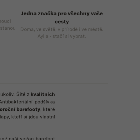
Jedna značka pro všechny vaše
noucí
cesty
 stanou
Doma, ve světě, v přírodě i ve městě.
Aylla - stačí si vybrat.
ukoliv. Šité z
kvalitních
Antibakteriální podšívka
oroční barefooty
, které
apy, kteří si jdou vlastní
 jang naší vegan barefoot