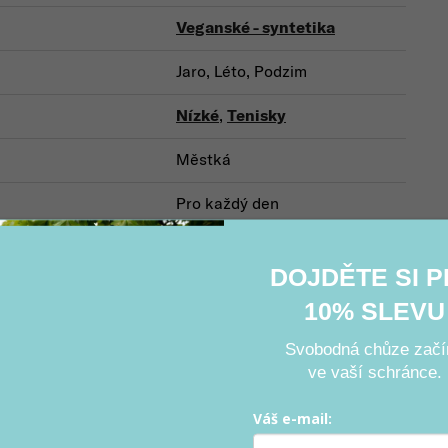
Veganské - syntetika
Jaro, Léto, Podzim
Nízké
,
Tenisky
Městká
Pro každý den
DOJDĚTE SI 
Související produkty
10% SLEVU
Svobodná chůze začí
ve vaší schránce.
Váš e-mail:
e
Výprodej
Bestseller