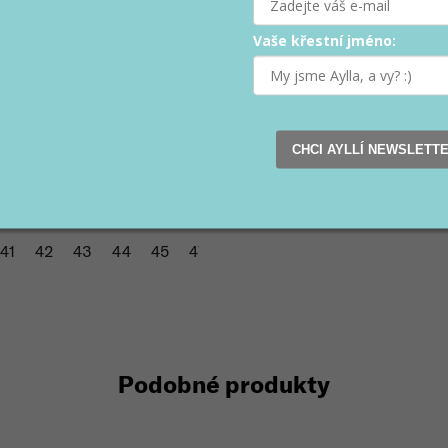
a (–25 %)
Vaše křestní jméno:
CHCI AYLLÍ NEWSLETT
ské TIKSI pískové
0 Kč
2 540 Kč
41
42
43
44
45
47
Podobné produkty