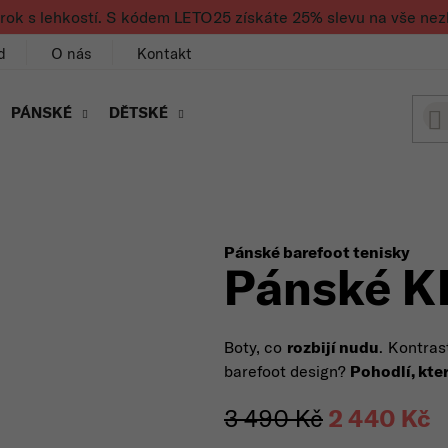
rok s lehkostí. S kódem LETO25 získáte 25% slevu na vše nez
d
O nás
Kontakt
PÁNSKÉ
DĚTSKÉ
Pánské barefoot tenisky
Pánské K
Boty, co
rozbijí nudu
. Kontras
barefoot design?
Pohodlí, kt
3 490 Kč
2 440 Kč