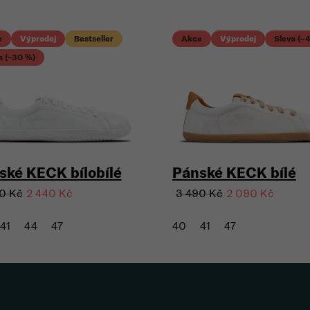
e
Výprodej
Bestseller
Akce
Výprodej
Sleva (–
a (–30 %)
ské KECK bílobílé
Pánské KECK bílé
0 Kč
3 490 Kč
2 440 Kč
2 090 Kč
41
44
47
40
41
47