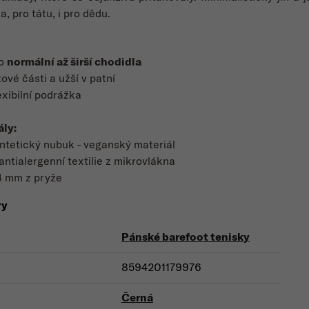
, pro tátu, i pro dědu.
ro
normální až širší chodidla
tové části a užší v patní
exibilní podrážka
ály:
ntetický nubuk - veganský materiál
antialergenní textilie z mikrovlákna
4 mm z pryže
ry
Pánské barefoot tenisky
8594201179976
Černá