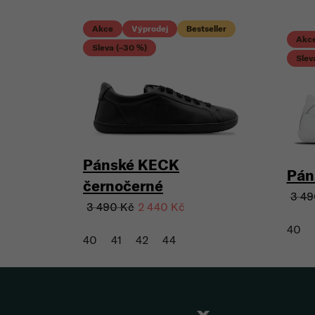
Akce
Výprodej
Bestseller
Akc
Sleva (–30 %)
Slev
Pánské KECK
Pán
černočerné
3 49
3 490 Kč
2 440 Kč
40
40
41
42
44