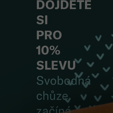
DOJDĚTE
SI
PRO
10%
SLEVU
Svobodná
chůze
začíná