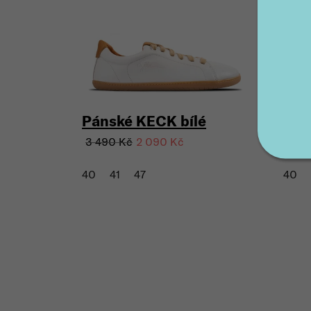
Slev
Pánské KECK bílé
Pán
3 490 Kč
3 39
2 090 Kč
40
41
47
40