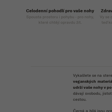
Celodenní pohodlí pro vaše nohy
Zdrav
Spousta prostoru i pohybu - pro nohy,
Vy se 
které chtějí opravdu žít.
teď k
Vykašlete se na ster
veganských materiá
udrží vaše nohy v p
dávají svobodu, jisto
cestou.
Černá a bílá jsou pro