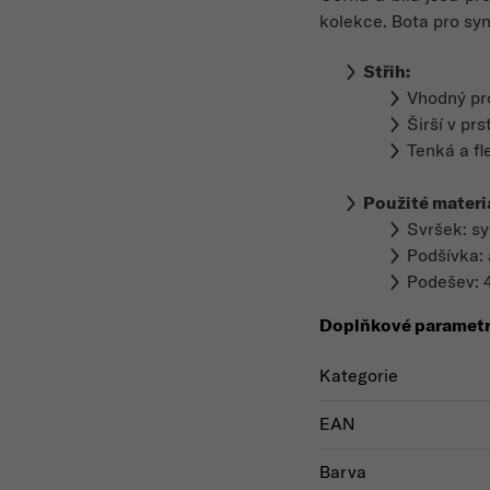
kolekce. Bota pro syna
Střih:
Vhodný p
Širší v prs
Tenká a fl
Použité materi
Svršek: sy
Podšívka: 
Podešev: 
Doplňkové paramet
Kategorie
EAN
Barva