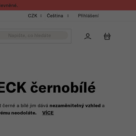
levněné.
CZK
Čeština
Přihlášení
Přihlášení
NÁKUPNÍ K
ECK černobílé
t černé a bílé jim dává
nezaměnitelný vzhled
a
erému neodoláte.
VÍCE