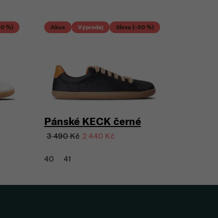
40 %)
Akce
Výprodej
Sleva (–30 %)
Pánské KECK černé
3 490 Kč
2 440 Kč
40
41