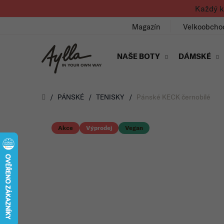
Přejít na obsah
Každý k
Magazín
Velkoobcho
NAŠE BOTY
DÁMSKÉ
Úvod
/
PÁNSKÉ
/
TENISKY
/
Pánské KECK černobílé
Akce
Výprodej
Vegan