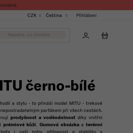
levněné.
CZK
Čeština
Přihlášení
Přihlášení
NÁKUPNÍ K
TU černo-bílé
hodlí a stylu - to přináší model MITU - trekové
u nepostradatelným parťákem při všech cestách.
inují
prodyšnost a voděodolnost
díky vnitřní
ní
prémiové kůži
.
Gumová obsázka
a
terénní
boty i vaší nohy, přilnavost a stabilitu v