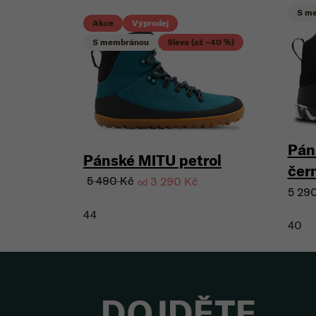
S m
Akce
Výprodej
S membránou
Sleva (až –40 %)
Pán
Pánské MITU petrol
čer
5 490 Kč
3 290 Kč
od
5 29
44
40
DOJDĚTE