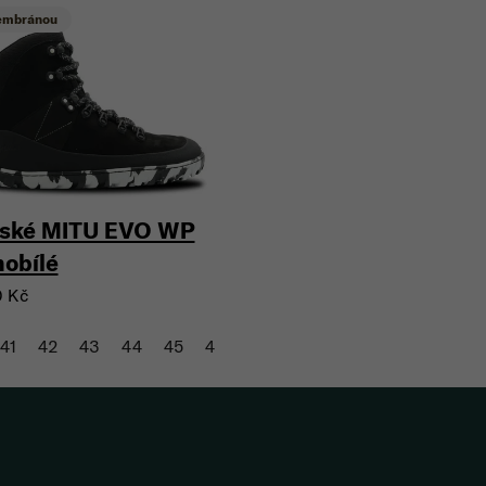
embránou
ské MITU EVO WP
nobílé
0 Kč
41
42
43
44
45
46