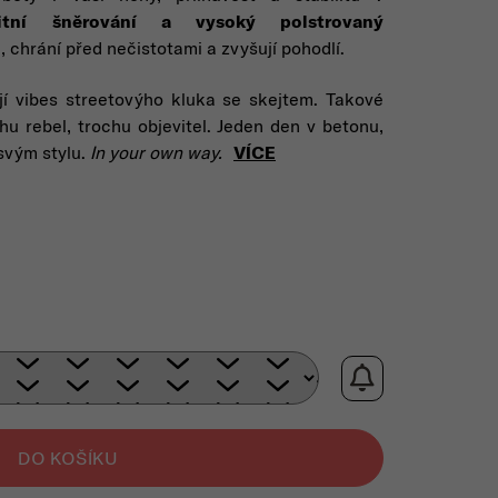
litní šněrování a vysoký polstrovaný
 chrání před nečistotami a zvyšují pohodlí.
jí vibes streetovýho kluka se skejtem. Takové
chu rebel, trochu objevitel. Jeden den v betonu,
 svým stylu.
In your own way.
VÍCE
rná cena:
DO KOŠÍKU