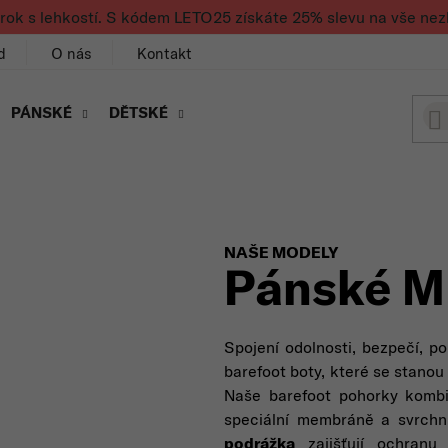
rok s lehkostí. S kódem LETO25 získáte 25% slevu na vše nez
d
O nás
Kontakt
PÁNSKÉ
DĚTSKÉ
NAŠE MODELY
Pánské MI
Spojení odolnosti, bezpečí, po
barefoot boty, které se stano
Naše barefoot pohorky komb
speciální membráně a svrch
podrážka
zajišťují ochranu 