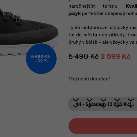
náročnějším terénu.
Kva
jazyk
perfektně obepínají nohu,
Tyhle outdoorové stylovky ma
to: do města i do přírody, tro
druhý v blátě – ale vždycky ve
5 490 Kč
3 699 Kč
5 490 Kč
–32 %
Mě
Možnosti doručení