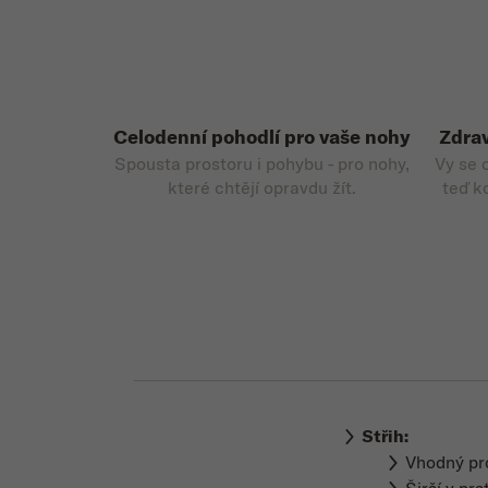
Celodenní pohodlí pro vaše nohy
Zdrav
Spousta prostoru i pohybu - pro nohy,
Vy se 
které chtějí opravdu žít.
teď k
Střih:
Vhodný p