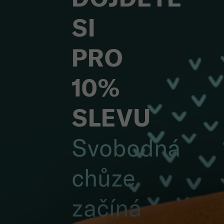
SI
PRO
10%
SLEVU
Svobodná
chůze
začíná