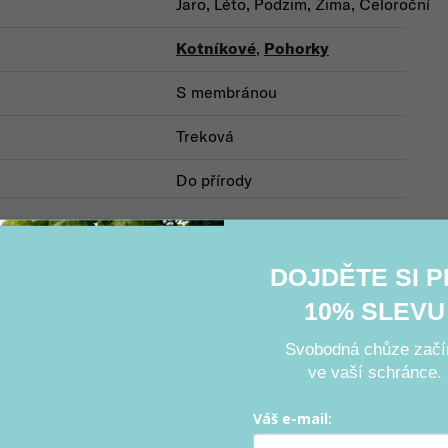
Jaro, Léto, Podzim, Zima, Celoroční
Kotníkové
,
Pohorky
S membránou
Treková
Do přírody
DOJDĚTE SI 
Související produkty
10% SLEVU
Svobodná chůze začí
ve vaší schránce.
Váš e-mail: