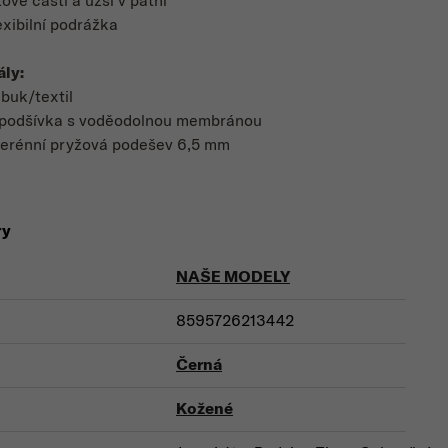
tové části a užší v patní
exibilní podrážka
ály:
buk/textil
 podšívka s voděodolnou membránou
terénní pryžová podešev 6,5 mm
ry
NAŠE MODELY
8595726213442
Černá
Kožené