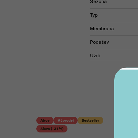
Sézóna
Typ
Membrána
Podešev
Užití
Akce
Výprodej
Bestseller
Sleva (–31 %)