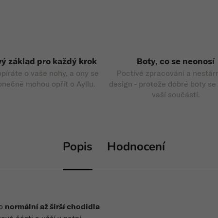
ý základ pro každý krok
Boty, co se neonosí
opíráte o vaše nohy, a ony se
Poctivé zpracování a nestár
onečně mohou opřít o Ayllu.
design - protože dobré boty se
vaší součástí.
Popis
Hodnocení
ro
normální až širší chodidla