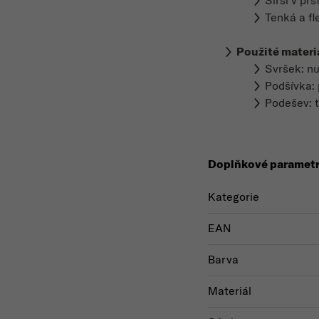
Širší v prs
Tenká a fl
Použité materi
Svršek: nu
Podšívka:
Podešev: 
Doplňkové paramet
Kategorie
EAN
Barva
Materiál