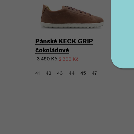
Pánské KECK GRIP
čokoládové
3 490 Kč
2 399 Kč
41
42
43
44
45
47