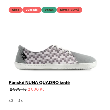
Akce
Výprodej
Vegan
Sleva (–30 %)
Pánské NUNA QUADRO šedé
2 990 Kč
2 090 Kč
43
44