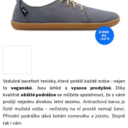
2 990
Kč
–30 %
Vzdušné barefoot tenisky, které potěší každé srdce - nejen
to
veganské
. J
sou lehké a
vysoce prodyšné
. Díky
kvalitně
obšité podrážce
se můžete spolehnout, že s vámi
prožijí nejednu divokou letní sezónu.
Antracitová barva je
čistě mužská volba – nečistoty na ní prostě nemají šanci.
Přírodní podrážka dává botám rovnováhu a jistotu. Stejně
tak i vám.