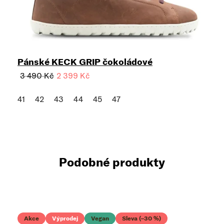
Pánské KECK GRIP čokoládové
3 490 Kč
2 399 Kč
41
42
43
44
45
47
Podobné produkty
Akce
Výprodej
Vegan
Sleva (–30 %)