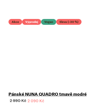
Akce
Výprodej
Vegan
Sleva (–30 %)
Pánské NUNA QUADRO tmavě modré
2 990 Kč
2 090 Kč