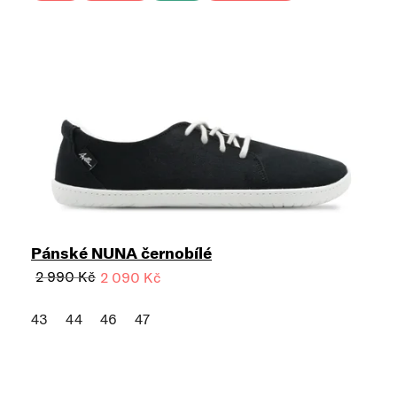
Pánské NUNA černobílé
2 990 Kč
2 090 Kč
43
44
46
47