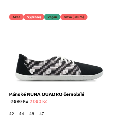
Akce
Výprodej
Vegan
Sleva (–30 %)
Pánské NUNA QUADRO černobílé
2 990 Kč
2 090 Kč
42
44
46
47