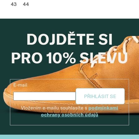
43
44
DOJDĚTE SI
PRO 10% SLEVU
E-mail
PŘIHLÁSIT SE
Vložením e-mailu souhlasíte s
podmínkami
ochrany osobních údajů
Zápatí