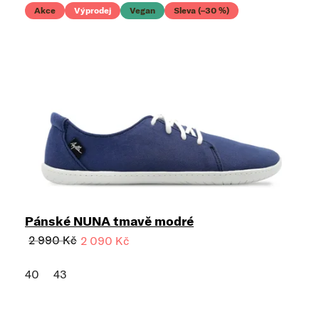
Akce
Výprodej
Vegan
Sleva (–30 %)
Pánské NUNA tmavě modré
2 990 Kč
2 090 Kč
40
43