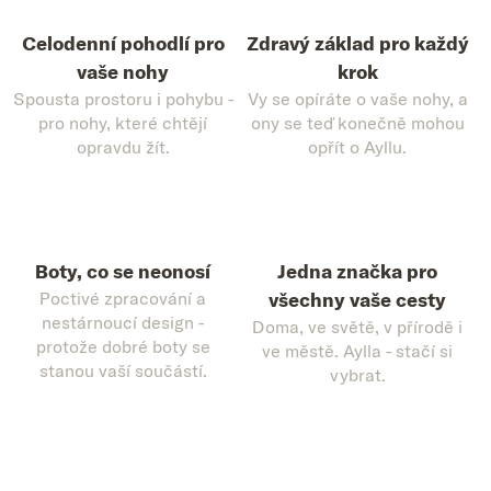
Celodenní pohodlí pro
Zdravý základ pro každý
vaše nohy
krok
Spousta prostoru i pohybu -
Vy se opíráte o vaše nohy, a
pro nohy, které chtějí
ony se teď konečně mohou
opravdu žít.
opřít o Ayllu.
Boty, co se neonosí
Jedna značka pro
Poctivé zpracování a
všechny vaše cesty
nestárnoucí design -
Doma, ve světě, v přírodě i
protože dobré boty se
ve městě. Aylla - stačí si
stanou vaší součástí.
vybrat.