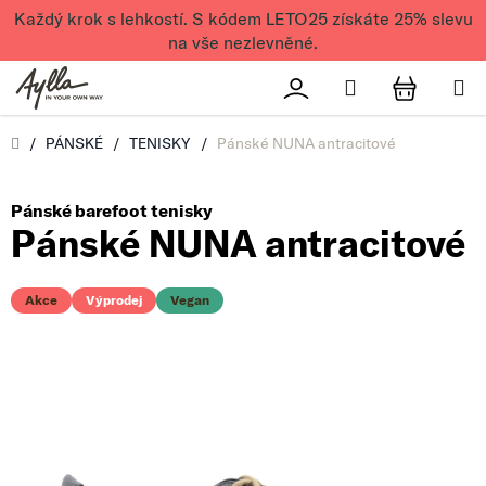
Přejít na obsah
Každý krok s lehkostí. S kódem LETO25 získáte 25% slevu
na vše nezlevněné.
Hledat
Přihlášení
NÁKUPN
Úvod
/
PÁNSKÉ
/
TENISKY
/
Pánské NUNA antracitové
Pánské barefoot tenisky
Pánské NUNA antracitové
Akce
Výprodej
Vegan