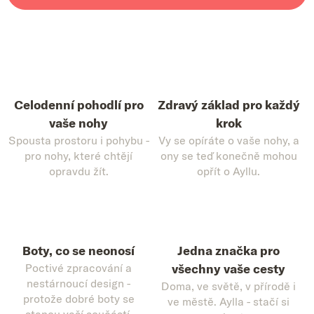
Celodenní pohodlí pro
Zdravý základ pro každý
vaše nohy
krok
Spousta prostoru i pohybu -
Vy se opíráte o vaše nohy, a
pro nohy, které chtějí
ony se teď konečně mohou
opravdu žít.
opřít o Ayllu.
Boty, co se neonosí
Jedna značka pro
Poctivé zpracování a
všechny vaše cesty
nestárnoucí design -
Doma, ve světě, v přírodě i
protože dobré boty se
ve městě. Aylla - stačí si