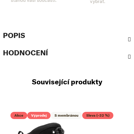
stanou vaší součástí.
vybrat.
POPIS
HODNOCENÍ
Související produkty
Akce
Výprodej
S membránou
Sleva (–32 %)