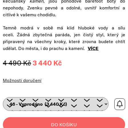
kečuánsky
kámen
, jsou pohodové barefoot boty do
nepohody. Zvenku pevné a odolné, uvnitř komfortní a
citlivé k vašemu chodidlu.
Temně modrá v sobě má klid hluboké vody a sílu
oceli. Žádná zbytečná paráda, jen čistý styl, který je
připravený na všechny kroky, které zrovna budete chtít
udělat. Do města, i do prachu a kamení.
VÍCE
4 490 Kč
3 440 Kč
Měrná cena:
Možnosti doručení
DO KOŠÍKU