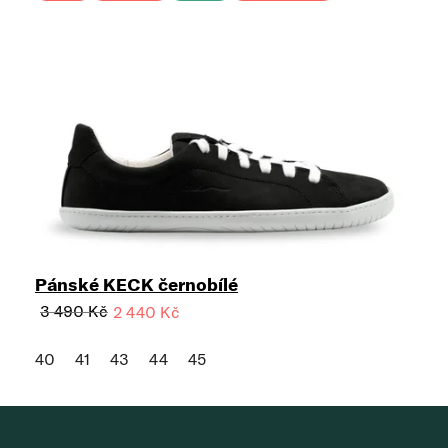
Pánské KECK černobílé
3 490 Kč
2 440 Kč
40
41
43
44
45