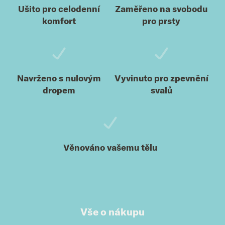
Ušito pro celodenní
Zaměřeno na svobodu
komfort
pro prsty
Navrženo s nulovým
Vyvinuto pro zpevnění
dropem
svalů
Věnováno vašemu tělu
Vše o nákupu