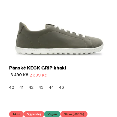
Pánské KECK GRIP khaki
3 490 Kč
2 399 Kč
40
41
42
43
44
46
Akce
Výprodej
Vegan
Sleva (–30 %)