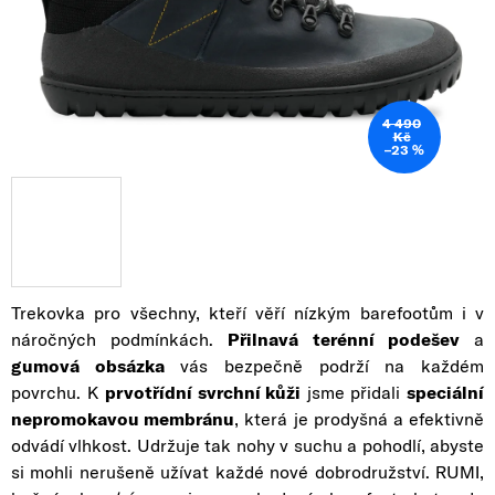
4 490
Kč
–23 %
Trekovka pro všechny, kteří věří nízkým barefootům i v
náročných podmínkách.
Přilnavá terénní podešev
a
gumová obsázka
vás bezpečně podrží na každém
povrchu. K
prvotřídní svrchní kůži
jsme přidali
speciální
nepromokavou membránu
, která je prodyšná a efektivně
odvádí vlhkost. Udržuje tak nohy v suchu a pohodlí, abyste
si mohli nerušeně užívat každé nové dobrodružství. RUMI,