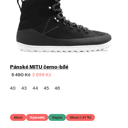
Pánské MITU černo-bílé
5 490 Kč
3 699 Kč
40
43
44
45
46
Akce
Výprodej
Vegan
Sleva (–31 %)